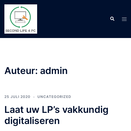
Ga
naar
Zoeken
de
Tog
inhoud
men
Auteur:
admin
25 JULI 2020
UNCATEGORIZED
Laat uw LP’s vakkundig
digitaliseren