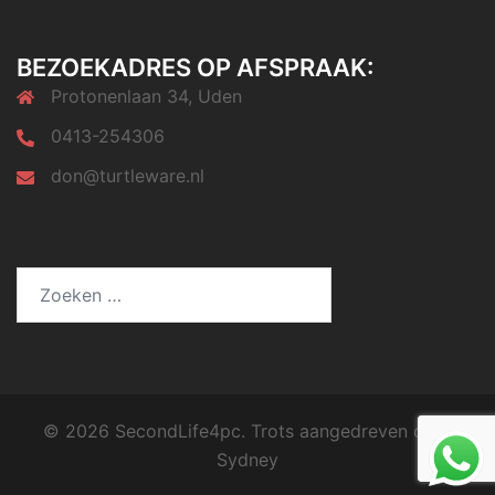
BEZOEKADRES OP AFSPRAAK:
Protonenlaan 34, Uden
0413-254306
don@turtleware.nl
Zoeken
naar:
© 2026 SecondLife4pc. Trots aangedreven door
Sydney