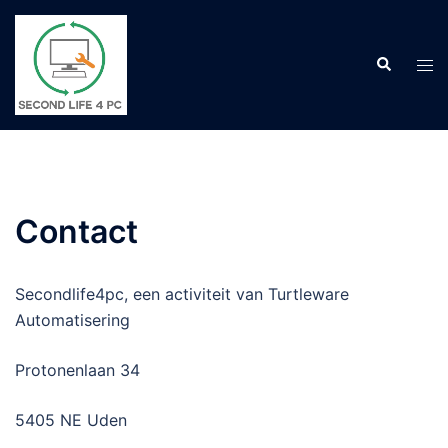
Ga
naar
Zoeken
de
Tog
inhoud
men
Contact
Secondlife4pc, een activiteit van Turtleware
Automatisering
Protonenlaan 34
5405 NE Uden