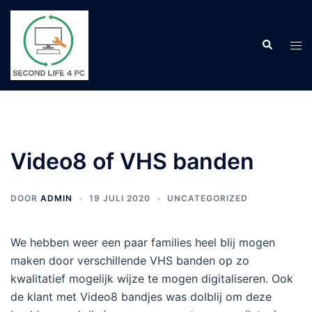
Ga
naar
Zoeken
de
Tog
inhoud
men
Video8 of VHS banden
DOOR
ADMIN
19 JULI 2020
UNCATEGORIZED
We hebben weer een paar families heel blij mogen
maken door verschillende VHS banden op zo
kwalitatief mogelijk wijze te mogen digitaliseren. Ook
de klant met Video8 bandjes was dolblij om deze